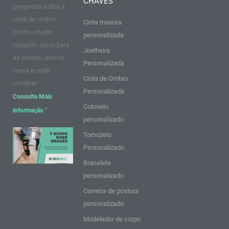
CHAVES
k
a
s
n
perguntas sobre a
m
t
cinta de ombro:
Cinta traseira
Punho rotador
personalizada
rasgado, apoio para
Joelheira
as costas, uso na
Personalizada
cama e onde
Cinta de Ombro
comprar
Personalizada
Consulte Mais
Cotovelo
informação "
personalizado
9 pontos
Tornozelo
sobre as
Personalizado
Joelheiras
Bracelete
T Scope:
personalizado
Ideias e
Corretor de postura
dicas
personalizado
Consulte
Modelador de corpo
Mais