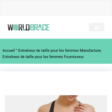
Skip
to
content
A PROPOS DE NOUS
TOUS LES BRACES
GUIDE DES BLESSUR
Accueil
"
Entraîneur de taille pour les femmes Manufacture,
Entraîneur de taille pour les femmes Fournisseur