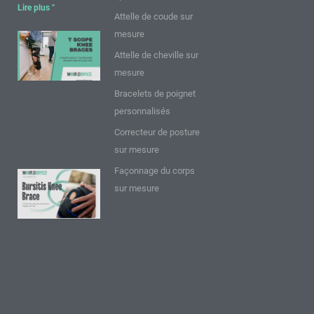
Lire plus "
Attelle de coude sur
mesure
9 points sur
Attelle de cheville sur
les
mesure
genouillères
T Scope :
Bracelets de poignet
Perspectives
personnalisés
et conseils
Correcteur de posture
Lire plus "
sur mesure
Façonnage du corps
9 FAQ sur
sur mesure
l'attelle de
genou
pour
bursite :
Réflexions
et
conseils