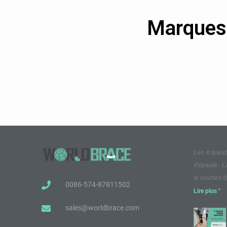
Marques 
Les 4 quest
d'épaule : L
le soutien d
0086-574-87811502
Lire plus "
sales@worldbrace.com