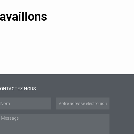
availlons
ONTACTEZ-NOUS
om
Courriel
:
essage