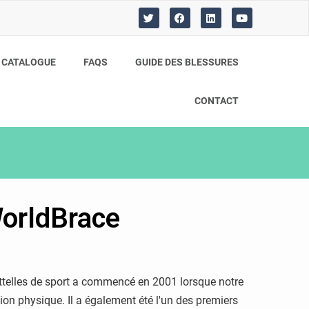
T
F
L
Y
w
a
i
o
i
c
n
u
t
e
k
t
t
b
e
u
CATALOGUE
FAQS
GUIDE DES BLESSURES
e
o
d
b
r
o
i
e
k
n
CONTACT
WorldBrace
'attelles de sport a commencé en 2001 lorsque notre
n physique. Il a également été l'un des premiers