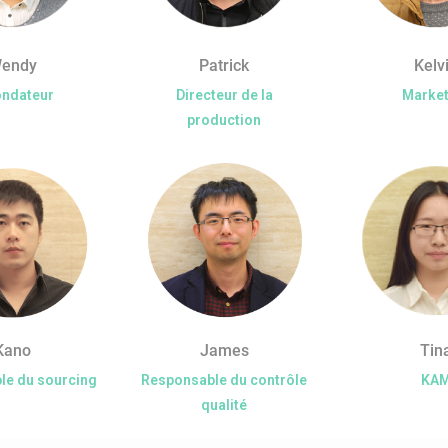
endy
Patrick
Kelv
ondateur
Directeur de la
Market
production
Kano
James
Tin
le du sourcing
Responsable du contrôle
KA
qualité