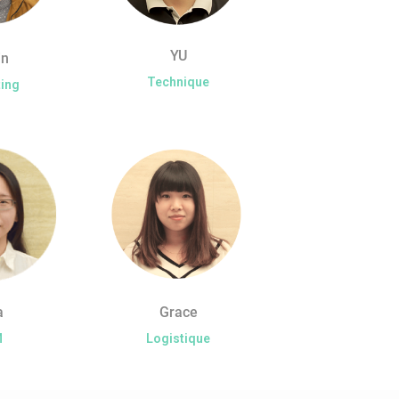
YU
in
Technique
ing
a
Grace
M
Logistique