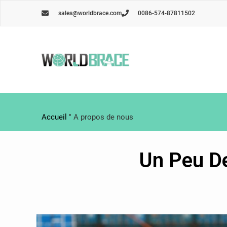
Skip
sales@worldbrace.com
0086-574-87811502
to
content
Accueil
"
A propos de nous
Un Peu De