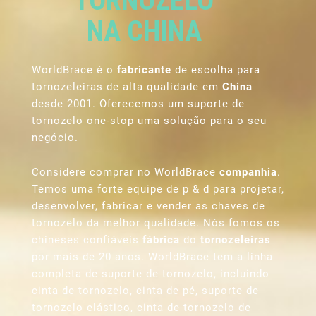
TORNOZELO
NA CHINA
WorldBrace é o
fabricante
de escolha para
tornozeleiras de alta qualidade em
China
desde 2001. Oferecemos um suporte de
tornozelo one-stop uma solução para o seu
negócio.
Considere comprar no WorldBrace
companhia
.
Temos uma forte equipe de p & d para projetar,
desenvolver, fabricar e vender as chaves de
tornozelo da melhor qualidade. Nós fomos os
chineses confiáveis
fábrica
do
tornozeleiras
por mais de 20 anos. WorldBrace tem a linha
completa de suporte de tornozelo, incluindo
cinta de tornozelo, cinta de pé, suporte de
tornozelo elástico, cinta de tornozelo de