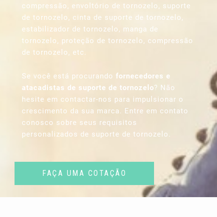
compressão, envoltório de tornozelo, suporte
de tornozelo, cinta de suporte de tornozelo,
estabilizador de tornozelo, manga de
tornozelo, proteção de tornozelo, compressão
de tornozelo, etc.
Se você está procurando
fornecedores e
atacadistas de suporte de tornozelo
? Não
hesite em contactar-nos para impulsionar o
crescimento da sua marca. Entre em contato
conosco sobre seus requisitos
personalizados de suporte de tornozelo.
FAÇA UMA COTAÇÃO