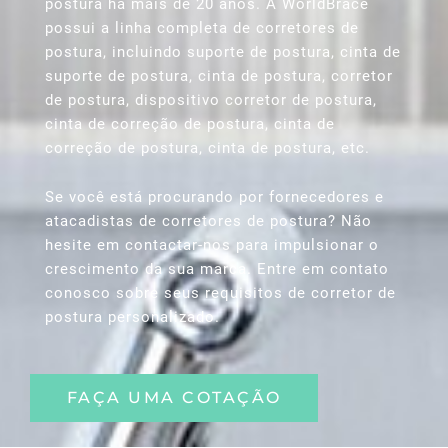
postura há mais de 20 anos. A WorldBrace
possui a linha completa de corretores de
postura, incluindo suporte de postura, cinta de
suporte de postura, cinta de postura, corretor
de postura, dispositivo corretor de postura,
cinta de correção de postura, cinta de
correção de postura, cinta de postura, etc.
Se você está procurando por fornecedores e
atacadistas de corretores de postura? Não
hesite em contactar-nos para impulsionar o
crescimento da sua marca. Entre em contato
conosco sobre seus requisitos de corretor de
postura personalizado.
FAÇA UMA COTAÇÃO