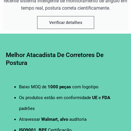
recente sistema inteligente de monitoramento de ângulo em
tempo real, postura correta cientificamente.
Verificar detalhes
Melhor Atacadista De Corretores De
Postura
Baixo MOQ de
1000 peças
com logotipo
Os produtos estão em conformidade
UE
e
FDA
padrões
Atravessar
Walmart, alvo
auditoria
ISO9001, BPF
Certificação