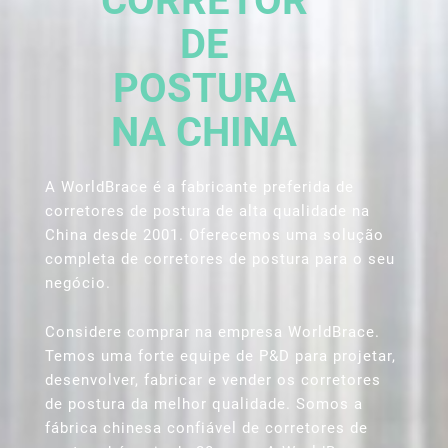
CORRETOR
DE
POSTURA
NA CHINA
A WorldBrace é a fabricante preferida de
corretores de postura de alta qualidade na
China desde 2001. Oferecemos uma solução
completa de corretores de postura para o seu
negócio.
Considere comprar na empresa WorldBrace.
Temos uma forte equipe de P&D para projetar,
desenvolver, fabricar e vender os corretores
de postura da melhor qualidade. Somos a
fábrica chinesa confiável de corretores de