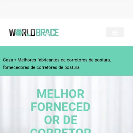
Ir
para
o
conteúdo
TODOS OS BRAÇOS
PERGUNTAS FREQU
GUIA DE LESÕES
Casa
»
Melhores fabricantes de corretores de postura,
fornecedores de corretores de postura
MELHOR
FORNECED
OR DE