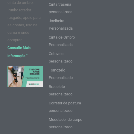
cinta de ombro:
Cinta traseira
Punho rotador
personalizada
rasgado, apoio para
Joelheira
as costas, uso na
Personalizada
cama e onde
Cinta de Ombro
comprar
Personalizada
Consulte Mais
Cotovelo
informação "
personalizado
9 pontos
Tornozelo
sobre as
Personalizado
Joelheiras
Bracelete
T Scope:
personalizado
Ideias e
Corretor de postura
dicas
personalizado
Consulte
Modelador de corpo
Mais
personalizado
informação