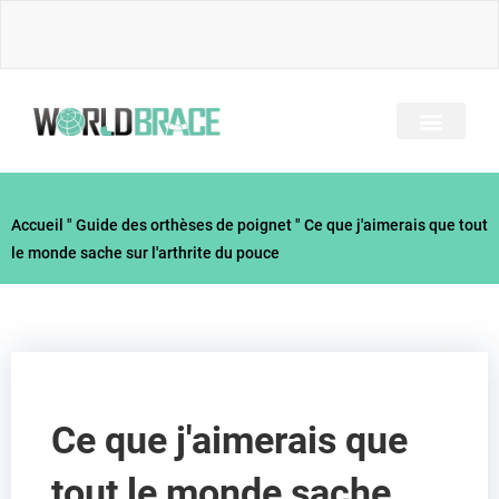
Skip
to
content
A PROPOS DE NOUS
TOUS LES BRACES
GUIDE DES BLESSUR
Accueil
"
Guide des orthèses de poignet
"
Ce que j'aimerais que tout
le monde sache sur l'arthrite du pouce
Ce que j'aimerais que
tout le monde sache