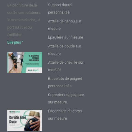
Support dorsal
La déchirure de la
personnalisé
coiffe des rotateurs,
le soutien du dos, le
Attelle de genou sur
port au lit et où
mesure
l'acheter
Epaulière sur mesure
Lire plus "
Attelle de coude sur
mesure
9 points sur
Attelle de cheville sur
les
mesure
genouillères
T Scope :
Bracelets de poignet
Perspectives
personnalisés
et conseils
Correcteur de posture
Lire plus "
sur mesure
Façonnage du corps
9 FAQ sur
sur mesure
l'attelle de
genou