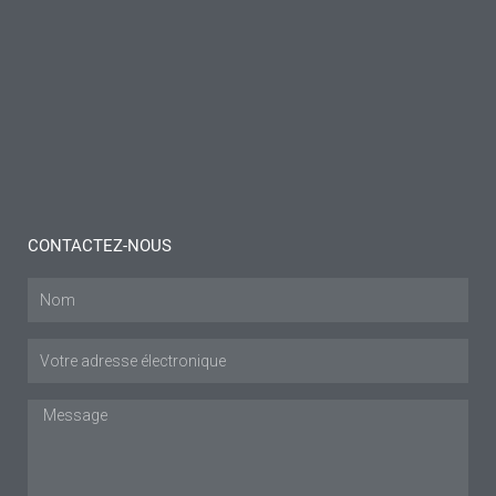
pour
bursite :
Réflexions
et
conseils
Lire plus "
CONTACTEZ-NOUS
Nom
Courriel
:
Message