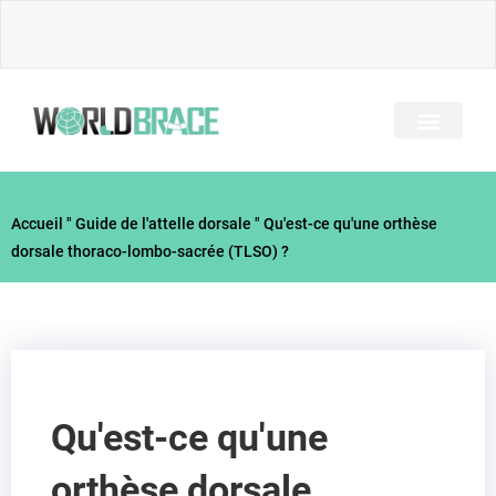
Skip
to
content
A PROPOS DE NOUS
TOUS LES BRACES
GUIDE DES BLESSUR
Accueil
"
Guide de l'attelle dorsale
"
Qu'est-ce qu'une orthèse
dorsale thoraco-lombo-sacrée (TLSO) ?
Qu'est-ce qu'une
orthèse dorsale