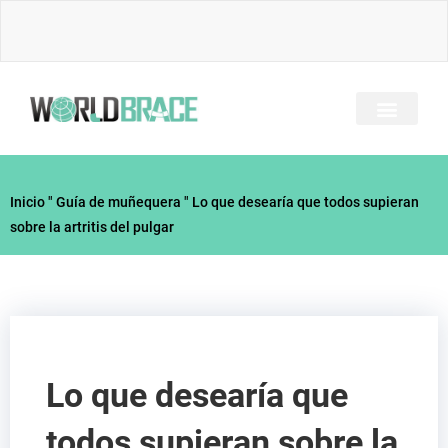
Ir
al
contenido
SOBRE NOSOTRO
TODOS LOS BRACES
GUÍA DE LESIONES
CONTACTE CON
Inicio
"
Guía de muñequera
"
Lo que desearía que todos supieran
sobre la artritis del pulgar
Lo que desearía que
todos supieran sobre la