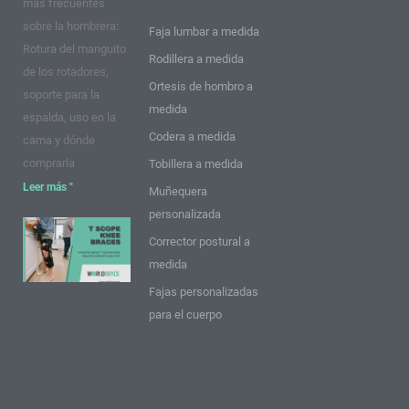
más frecuentes
m
t
sobre la hombrera:
Faja lumbar a medida
Rotura del manguito
Rodillera a medida
de los rotadores,
Ortesis de hombro a
soporte para la
medida
espalda, uso en la
Codera a medida
cama y dónde
comprarla
Tobillera a medida
Leer más "
Muñequera
personalizada
9 puntos
Corrector postural a
sobre las
medida
rodilleras
Fajas personalizadas
T Scope:
para el cuerpo
Ideas y
consejos
Leer más
"