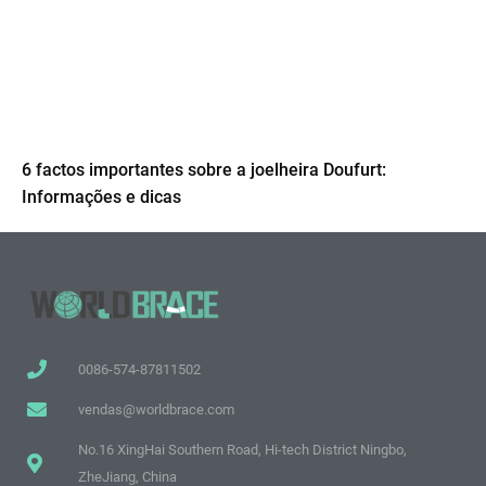
6 factos importantes sobre a joelheira Doufurt:
Informações e dicas
0086-574-87811502
vendas@worldbrace.com
No.16 XingHai Southern Road, Hi-tech District Ningbo,
ZheJiang, China