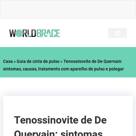
Ir
para
o
conteúdo
TODOS OS BRAÇOS
PERGUNTAS FREQU
GUIA DE LESÕES
Casa
»
Guia de cinta de pulso
»
Tenossinovite de De Quervain:
sintomas, causas, tratamento com aparelho de pulso e polegar
Tenossinovite de De
Quervain: sintomas,