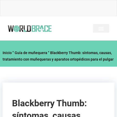
Ir
al
contenido
SOBRE NOSOTRO
TODOS LOS BRACES
GUÍA DE LESIONES
CONTACTE CON
Inicio
"
Guía de muñequera
"
Blackberry Thumb: síntomas, causas,
tratamiento con muñequeras y aparatos ortopédicos para el pulgar
Blackberry Thumb:
síntomas, causas,