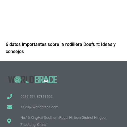
6 datos importantes sobre la rodillera Doufurt: Ideas y
consejos
0086-574-87811502
sales@worldbrace.com
No.16 XingHai Southern Road, Hi-tech District Ningbo,
ZheJiang, China