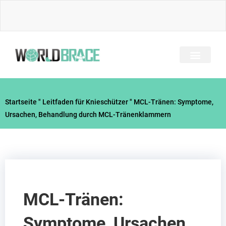
Zum
Inhalt
springen
Startseite
"
Leitfaden für Knieschützer
"
MCL-Tränen: Symptome,
Ursachen, Behandlung durch MCL-Tränenklammern
MCL-Tränen:
Symptome, Ursachen,