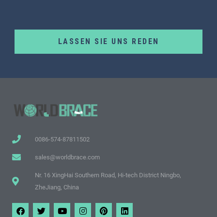
LASSEN SIE UNS REDEN
0086-574-87811502
sales@worldbrace.com
Nr. 16 XingHai Southern Road, Hi-tech District Ningbo,
ZheJiang, China
F
T
Y
I
P
L
a
w
o
n
i
i