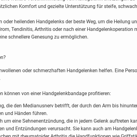
tzlichen Komfort und gezielte Unterstützung für steife, schwach
zten oder heilenden Handgelenks der beste Weg, um die Heilung 
om, Tendinitis, Arthritis oder nach einer Handgelenkoperatio
eine schnellere Genesung zu ermöglichen.
en?
ollenen oder schmerzhaften Handgelenken helfen. Eine Person
.
 können von einer Handgelenkbandage profitieren:
, die den Medianusnerv betrifft, der durch den Arm bis hinunte
en und Händen führen.
h um eine Sehnenentzündung, die in jedem Gelenk auftreten ka
erzen und Entzündungen verursacht. Sie kann auch am Handgelen
en mit rheumatoider Arthritis die Handfunktionen wie Griffstärk