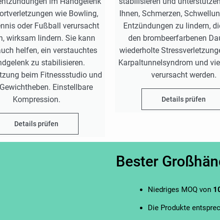
ntzündungen im Handgelenk
stabilisieren und unterstützen.
ortverletzungen wie Bowling,
Ihnen, Schmerzen, Schwellu
ennis oder Fußball verursacht
Entzündungen zu lindern, di
, wirksam lindern. Sie kann
den brombeerfarbenen Da
uch helfen, ein verstauchtes
wiederholte Stressverletzung
dgelenk zu stabilisieren.
Karpaltunnelsyndrom und vie
tzung beim Fitnessstudio und
verursacht werden.
Gewichtheben. Einstellbare
Kompression.
Details prüfen
Details prüfen
Bester Großhän
Niedriges MOQ von
1
Die Produkte entspre