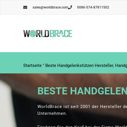
Zum
sales@worldbrace.com
0086-574-87811502
Inhalt
springen
Startseite
"
Beste Handgelenkstützen Hersteller, Handg
BESTE HANDGELEN
WorldBrace ist seit 2001 der Hersteller 
Unternehmen.