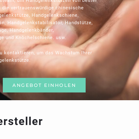
gsteam, um Handgelenkstützen von bester
en die vertrauenswürdige chinesische
gelenkstütze, Handgelenkschiene,
, Handgelenkstabilisator, Handstütze,
age, Handgelenkbänder,
e und Knöchelschiene. usw.
zu kontaktieren, um das Wachstum Ihrer
gelenkstütze.
ANGEBOT EINHOLEN
rsteller