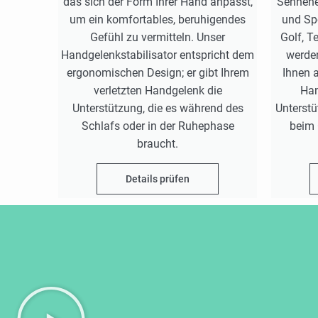
das sich der Form Ihrer Hand anpasst,
Sehnene
um ein komfortables, beruhigendes
und Sp
Gefühl zu vermitteln. Unser
Golf, T
Handgelenkstabilisator entspricht dem
werden
ergonomischen Design; er gibt Ihrem
Ihnen a
verletzten Handgelenk die
Han
Unterstützung, die es während des
Unterstü
Schlafs oder in der Ruhephase
beim 
braucht.
Details prüfen