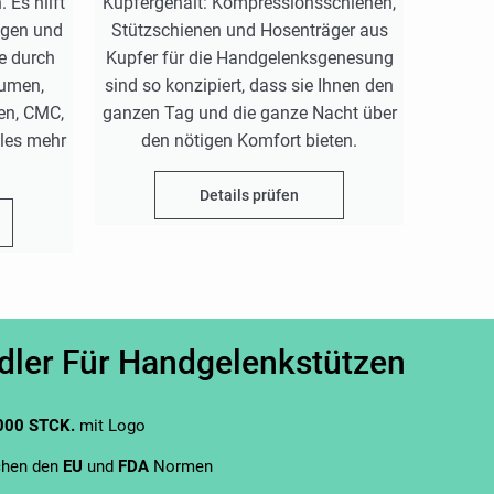
 Es hilft
Kupfergehalt: Kompressionsschienen,
ngen und
Stützschienen und Hosenträger aus
e durch
Kupfer für die Handgelenksgenesung
umen,
sind so konzipiert, dass sie Ihnen den
en, CMC,
ganzen Tag und die ganze Nacht über
les mehr
den nötigen Komfort bieten.
Details prüfen
dler Für Handgelenkstützen
000 STCK.
mit Logo
chen den
EU
und
FDA
Normen