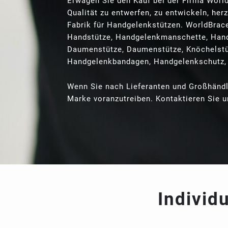
Erwägen Sie den Kauf bei der Firma Worl
Qualität zu entwerfen, zu entwickeln, her
Fabrik für Handgelenkstützen. WorldBrac
Handstütze, Handgelenkmanschette, Hand
Daumenstütze, Daumenstütze, Knöchelstü
Handgelenkbandagen, Handgelenkschutz,
Wenn Sie nach Lieferanten und Großhändl
Marke voranzutreiben. Kontaktieren Sie u
Individ