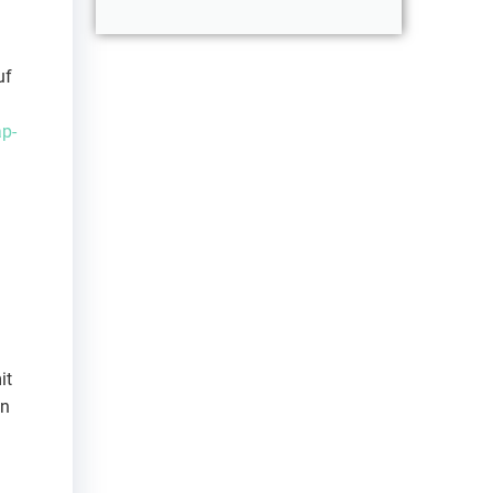
uf
p-
it
gn