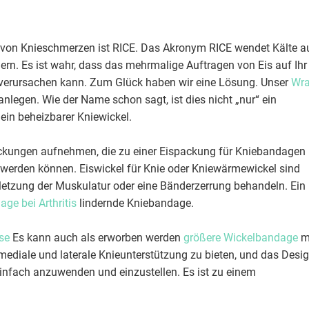
g von Knieschmerzen ist RICE. Das Akronym RICE wendet Kälte a
rn. Es ist wahr, dass das mehrmalige Auftragen von Eis auf Ihr
verursachen kann. Zum Glück haben wir eine Lösung. Unser
Wra
nlegen. Wie der Name schon sagt, ist dies nicht „nur“ ein
ein beheizbarer Kniewickel.
ckungen aufnehmen, die zu einer Eispackung für Kniebandagen
werden können. Eiswickel für Knie oder Kniewärmewickel sind
letzung der Muskulatur oder eine Bänderzerrung behandeln. Ein
ge bei Arthritis
lindernde Kniebandage.
se
Es kann auch als erworben werden
größere Wickelbandage
m
mediale und laterale Knieunterstützung zu bieten, und das Desi
einfach anzuwenden und einzustellen. Es ist zu einem