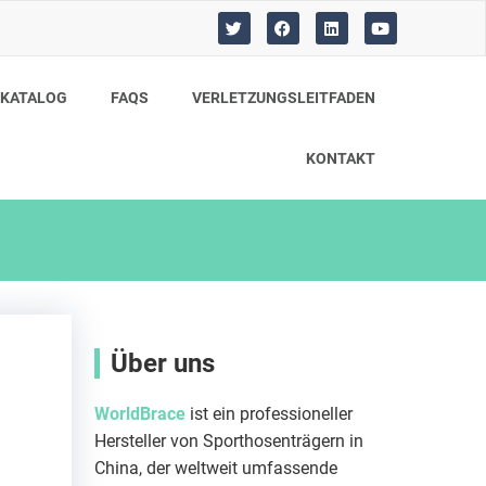
T
F
L
Y
w
a
i
o
i
c
n
u
t
e
k
t
t
b
e
u
KATALOG
FAQS
VERLETZUNGSLEITFADEN
e
o
d
b
r
o
i
e
k
n
KONTAKT
Über uns
WorldBrace
ist ein professioneller
Hersteller von Sporthosenträgern in
China, der weltweit umfassende