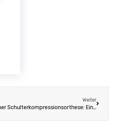
Weiter
Weiter
Die Vorteile des Tragens einer Schulterkompressionsorthese: Ein umfassender Leitfaden