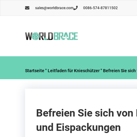
Zum
sales@worldbrace.com
0086-574-87811502
Inhalt
springen
Startseite
"
Leitfaden für Knieschützer
"
Befreien Sie sic
Befreien Sie sich vo
und Eispackungen