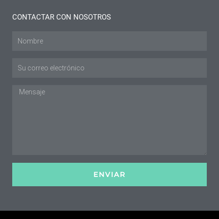
CONTACTAR CON NOSOTROS
Nombre
Envíe
un
correo
Mensaje
electrónico
a
ENVIAR