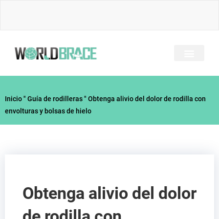
Ir
al
contenido
SOBRE NOSOTRO
TODOS LOS BRACES
GUÍA DE LESIONES
CONTACTE CON
Inicio
"
Guía de rodilleras
"
Obtenga alivio del dolor de rodilla con
envolturas y bolsas de hielo
Obtenga alivio del dolor
de rodilla con