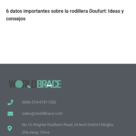
6 datos importantes sobre la rodillera Doufurt: Ideas y
consejos
0086-574-87811502
sales@worldbrace.com
No.16 XingHai Southern Road, Hi-tech District Ningbo,
ZheJiang, China