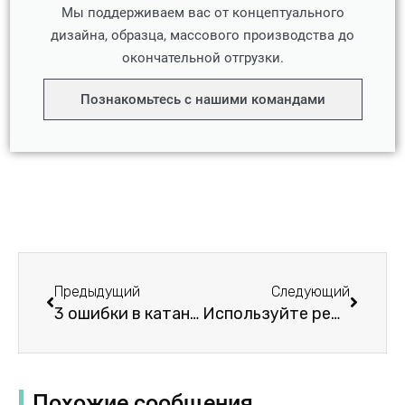
Мы поддерживаем вас от концептуального
дизайна, образца, массового производства до
окончательной отгрузки.
Познакомьтесь с нашими командами
Пред.
Следу
Предыдущий
Следующий
3 ошибки в катании на лыжах и сноуборде
Используйте ремни и пояса, чтобы похудеть до 4XL
Похожие сообщения