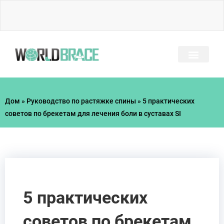
Перейти
к
содержимому
ЧАСТО ЗАДАВАЕМЫЕ ВОПРОСЫ
РУКОВОДСТВО ПО ТР
Дом
»
Руководство по растяжке спины
»
5 практических
советов по брекетам для лечения боли в суставах SI
5 практических
советов по брекетам