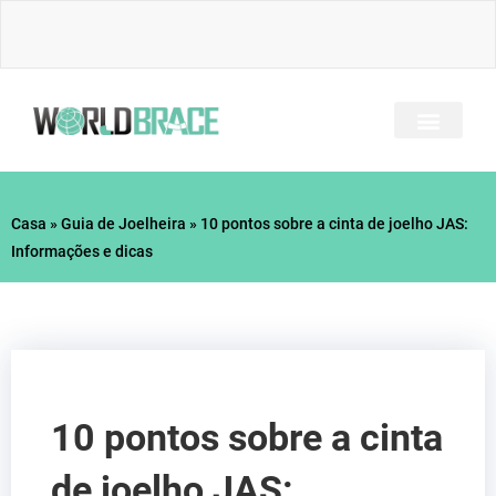
Ir
para
o
conteúdo
TODOS OS BRAÇOS
PERGUNTAS FREQU
GUIA DE LESÕES
Casa
»
Guia de Joelheira
»
10 pontos sobre a cinta de joelho JAS:
Informações e dicas
10 pontos sobre a cinta
de joelho JAS: