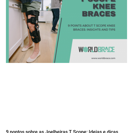
9 pontos sobre as Joelheiras T Scope: Ideias e dicas