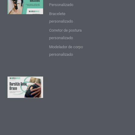
sobre as
Personalizado
Joelheiras
Bracelete
T Scope:
personalizado
Ideias e
Corretor de postura
dicas
personalizado
Consulte
Modelador de corpo
Mais
personalizado
informação
"
9 perguntas
frequentes
sobre a cinta
de joelho
para bursite:
Informações
e dicas
Consulte