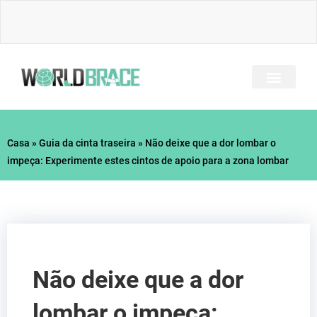
Ir
para
o
conteúdo
TODOS OS BRAÇOS
PERGUNTAS FREQU
GUIA DE LESÕES
Casa
»
Guia da cinta traseira
»
Não deixe que a dor lombar o
impeça: Experimente estes cintos de apoio para a zona lombar
Não deixe que a dor
lombar o impeça: