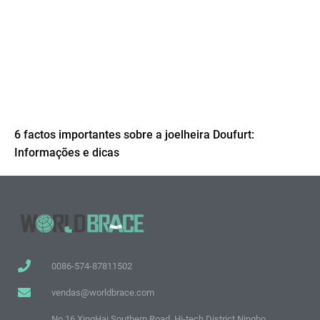
6 factos importantes sobre a joelheira Doufurt:
Informações e dicas
0086-574-87811502
vendas@worldbrace.com
No.16 XingHai Southern Road, Hi-tech District Ningbo,