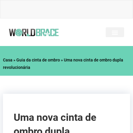
Ir
para
o
conteúdo
TODOS OS BRAÇOS
PERGUNTAS FREQU
GUIA DE LESÕES
Casa
»
Guia da cinta de ombro
»
Uma nova cinta de ombro dupla
revolucionária
Uma nova cinta de
ombro dupla