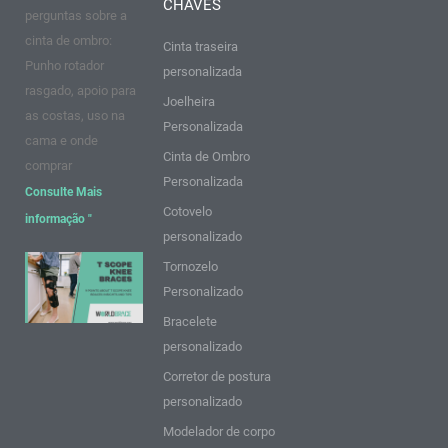
CHAVES
k
a
s
n
perguntas sobre a
m
t
cinta de ombro:
Cinta traseira
Punho rotador
personalizada
rasgado, apoio para
Joelheira
as costas, uso na
Personalizada
cama e onde
Cinta de Ombro
comprar
Personalizada
Consulte Mais
Cotovelo
informação "
personalizado
9 pontos
Tornozelo
sobre as
Personalizado
Joelheiras
Bracelete
T Scope:
personalizado
Ideias e
Corretor de postura
dicas
personalizado
Consulte
Modelador de corpo
Mais