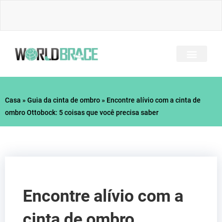
Ir
para
o
conteúdo
TODOS OS BRAÇOS
PERGUNTAS FREQU
GUIA DE LESÕES
Casa
»
Guia da cinta de ombro
»
Encontre alívio com a cinta de
ombro Ottobock: 5 coisas que você precisa saber
Encontre alívio com a
cinta de ombro