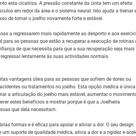
to esta cicatriza. A pressão constante da cinta tem um efeito
culos em redor da área e o sistema neural. Isto ajuda a treinar 
sso de tornar o joelho novamente forte e estável.
oas a regressarem mais rapidamente ao desporto e aos exercíc
vel para as pessoas que estão a recuperar a execução de rotinas 
nfiança de que necessita para que a sua recuperação seja mais
 a regressar lentamente às suas actividades normais.
itas vantagens úteis para as pessoas que sofrem de dores ou
e acidentes ou tratamentos no joelho. Esta opção médica é única
ornar a articulação do joelho mais estável, aumentar o moviment
ever estes benefícios e mostrar porque é que a Joelheira
soas que dela necessitam.
rias formas e é eficaz para apoiar e aliviar a dor. O seu design
 e um suporte de qualidade médica, alivia a dor e a rigidez e acel