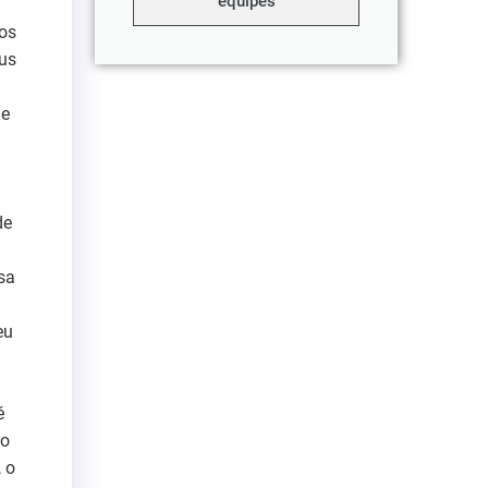
equipes
 os
eus
ue
de
sa
eu
é
mo
 o