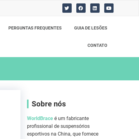
T
F
L
Y
w
a
i
o
i
c
n
u
t
e
k
T
t
b
e
u
PERGUNTAS FREQUENTES
GUIA DE LESÕES
e
o
d
b
r
o
i
e
k
n
CONTATO
Sobre nós
WorldBrace
é um fabricante
profissional de suspensórios
esportivos na China, que fornece