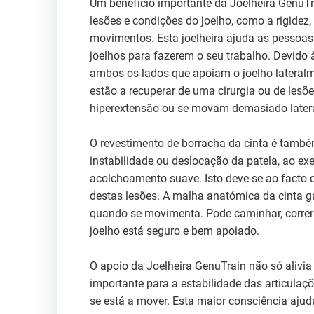
Um benefício importante da Joelheira GenuTrai
lesões e condições do joelho, como a rigidez
movimentos. Esta joelheira ajuda as pessoas
joelhos para fazerem o seu trabalho. Devido à
ambos os lados que apoiam o joelho lateralme
estão a recuperar de uma cirurgia ou de les
hiperextensão ou se movam demasiado later
O revestimento de borracha da cinta é também
instabilidade ou deslocação da patela, ao e
acolchoamento suave. Isto deve-se ao facto 
destas lesões. A malha anatómica da cinta g
quando se movimenta. Pode caminhar, correr 
joelho está seguro e bem apoiado.
O apoio da Joelheira GenuTrain não só alivi
importante para a estabilidade das articulaç
se está a mover. Esta maior consciência aju