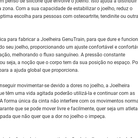
um penso de silicone que envolve o joelho. Isto ajuda a distribuir
a zona. Com a sua capacidade de estabilizar o joelho, reduz o
óptima escolha para pessoas com osteoartrite, tendinite ou outr
ca para fabricar a Joelheira GenuTrain, para que dure e funcio
o seu joelho, proporcionando um ajuste confortável e confortáv
paração, melhorando o fluxo sanguíneo. A pressão constante
 ou seja, a noção que o corpo tem da sua posição no espaço. Po
 para a ajuda global que proporciona.
nseguir movimentar-se devido a dores no joelho, a Joelheira
ue têm uma vida agitada poderão utilizá-la e continuar com as
 A forma única da cinta não interfere com os movimentos norma
arante que se pode mover livre e facilmente, quer seja um atleta
pada que não quer que a dor no joelho o impeça.