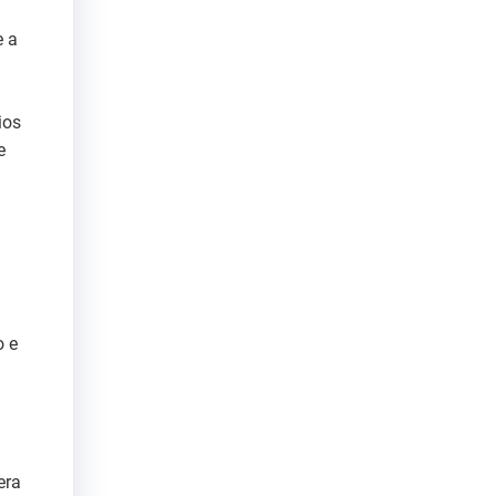
e a
ios
e
o e
era