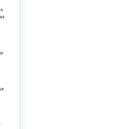
da
ões
ar
ue
e