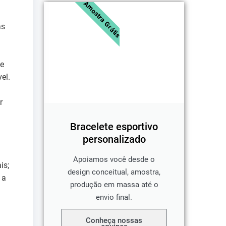
Amostra Grátis
as
ne
el.
r
Bracelete esportivo
personalizado
Apoiamos você desde o
is;
design conceitual, amostra,
 a
produção em massa até o
envio final.
Conheça nossas