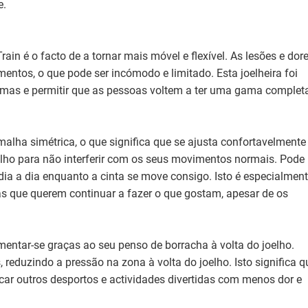
e.
in é o facto de a tornar mais móvel e flexível. As lesões e dor
entos, o que pode ser incómodo e limitado. Esta joelheira foi
lemas e permitir que as pessoas voltem a ter uma gama complet
alha simétrica, o que significa que se ajusta confortavelmente
lho para não interferir com os seus movimentos normais. Pode
o dia a dia enquanto a cinta se move consigo. Isto é especialmen
as que querem continuar a fazer o que gostam, apesar de os
ntar-se graças ao seu penso de borracha à volta do joelho.
reduzindo a pressão na zona à volta do joelho. Isto significa q
icar outros desportos e actividades divertidas com menos dor e