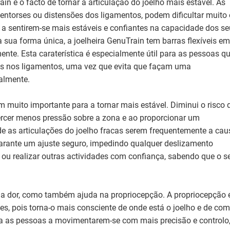
n é o facto de tornar a articulação do joelho mais estável. As
, entorses ou distensões dos ligamentos, podem dificultar muito
 a sentirem-se mais estáveis e confiantes na capacidade dos s
 sua forma única, a joelheira GenuTrain tem barras flexíveis em
nte. Esta caraterística é especialmente útil para as pessoas q
ões nos ligamentos, uma vez que evita que façam uma
almente.
 muito importante para a tornar mais estável. Diminui o risco 
xercer menos pressão sobre a zona e ao proporcionar um
de as articulações do joelho fracas serem frequentemente a cau
arante um ajuste seguro, impedindo qualquer deslizamento
ou realizar outras actividades com confiança, sabendo que o s
a a dor, como também ajuda na propriocepção. A propriocepção 
ões, pois torna-o mais consciente de onde está o joelho e de co
da as pessoas a movimentarem-se com mais precisão e controlo,