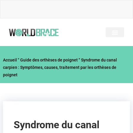
Skip
to
content
A PROPOS DE NOUS
TOUS LES BRACES
GUIDE DES BLESSUR
Accueil
"
Guide des orthèses de poignet
"
Syndrome du canal
carpien : Symptômes, causes, traitement par les orthèses de
poignet
Syndrome du canal