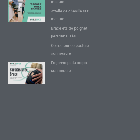
mesure
9 points sur
Attelle de cheville sur
les
mesure
genouillères
T Scope :
Bracelets de poignet
Perspectives
personnalisés
et conseils
Correcteur de posture
Lire plus "
sur mesure
Façonnage du corps
9 FAQ sur
sur mesure
l'attelle de
genou
pour
bursite :
Réflexions
et
conseils
Lire plus "