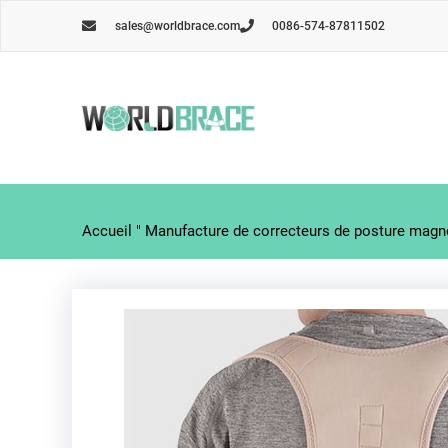
Skip
sales@worldbrace.com
0086-574-87811502
to
content
Accueil
"
Manufacture de correcteurs de posture magné