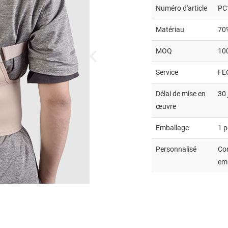
Numéro d'article
PC
Matériau
70
MOQ
10
Service
FE
Délai de mise en
30 
œuvre
Emballage
1 p
Personnalisé
Con
emb