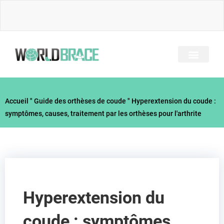
Skip
to
content
A PROPOS DE NOUS
TOUS LES BRACES
GUIDE DES BLESSUR
Accueil
"
Guide des orthèses de coude
"
Hyperextension du coude :
symptômes, causes, traitement par les orthèses pour l'arthrite
Hyperextension du
coude : symptômes,