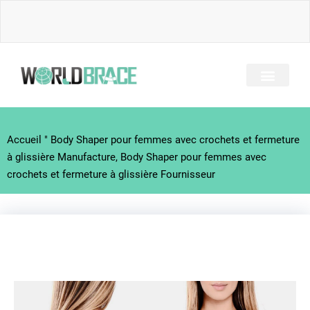
Skip
to
content
A PROPOS DE NOUS
TOUS LES BRACES
GUIDE DES BLESSUR
Accueil
"
Body Shaper pour femmes avec crochets et fermeture
à glissière Manufacture, Body Shaper pour femmes avec
crochets et fermeture à glissière Fournisseur