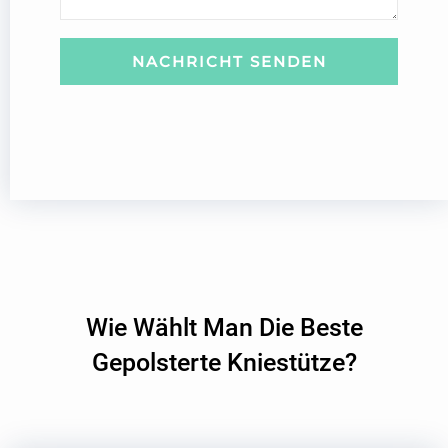
h
r
i
NACHRICHT SENDEN
c
h
t
Wie Wählt Man Die Beste
Gepolsterte Kniestütze?