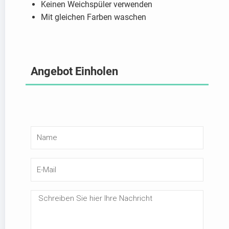
Keinen Weichspüler verwenden
Mit gleichen Farben waschen
Angebot Einholen
N
a
m
E
e
-
M
N
a
a
i
c
l