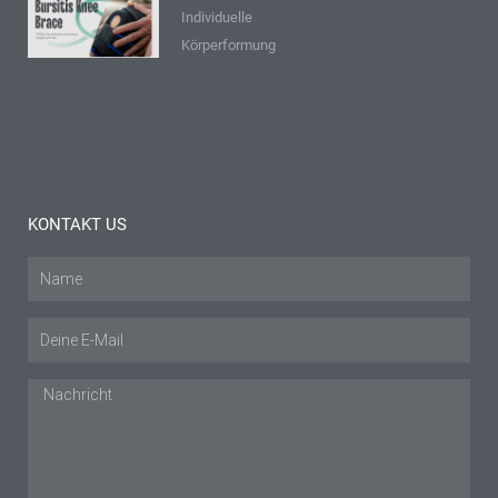
Individuelle
Bursitis-
Körperformung
Knieschiene:
Einblicke
und Tipps
Mehr lesen "
KONTAKT US
Name
E-
Mail
Nachricht