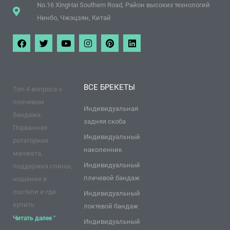
No.16 XingHai Southern Road, Район высоких технологий
Нинбо, Чжэцзян, Китай
Ф
Т
Y
И
П
Л
е
в
o
н
и
и
й
и
u
с
н
н
с
т
T
т
т
к
б
т
u
а
е
е
у
е
b
г
р
д
ВСЕ БРЕКЕТЫ
Топ-4 вопроса о
к
р
e
р
е
и
а
с
н
плечевом
м
т
Индивидуальная
бандаже:
задняя скоба
Порванная
Индивидуальный
ротаторная
наколенник
манжета,
Индивидуальный
поддержка спины,
плечевой бандаж
ношение в
постели и где
Индивидуальный
купить
локтевой бандаж
Читать далее "
Индивидуальный