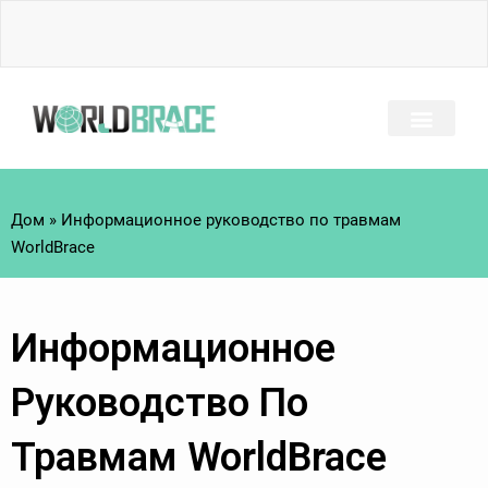
Перейти
к
содержимому
ЧАСТО ЗАДАВАЕМЫЕ ВОПРОСЫ
РУКОВОДСТВО ПО ТР
Дом
»
Информационное руководство по травмам
WorldBrace​
Информационное
Руководство По
Травмам WorldBrace