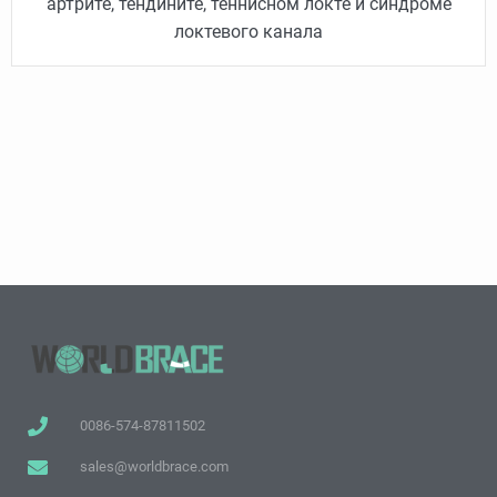
артрите, тендините, теннисном локте и синдроме
локтевого канала
0086-574-87811502
sales@worldbrace.com