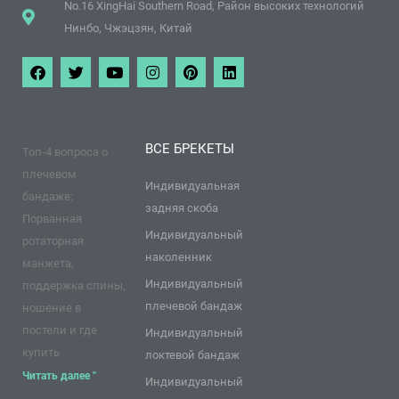
No.16 XingHai Southern Road, Район высоких технологий
Нинбо, Чжэцзян, Китай
Ф
Т
Y
И
П
Л
е
в
o
н
и
и
й
и
u
с
н
н
с
т
T
т
т
к
б
т
u
а
е
е
у
е
b
г
р
д
ВСЕ БРЕКЕТЫ
Топ-4 вопроса о
к
р
e
р
е
и
а
с
н
плечевом
м
т
Индивидуальная
бандаже:
задняя скоба
Порванная
Индивидуальный
ротаторная
наколенник
манжета,
Индивидуальный
поддержка спины,
плечевой бандаж
ношение в
постели и где
Индивидуальный
купить
локтевой бандаж
Читать далее "
Индивидуальный