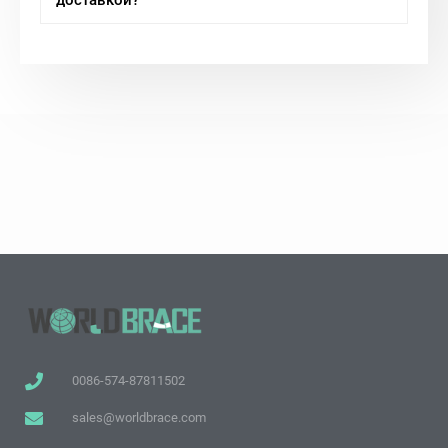
доставкой?
0086-574-87811502
sales@worldbrace.com