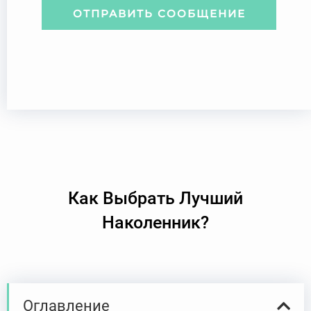
с
е
ОТПРАВИТЬ СООБЩЕНИЕ
н
и
е
Как Выбрать Лучший
Наколенник?
Оглавление