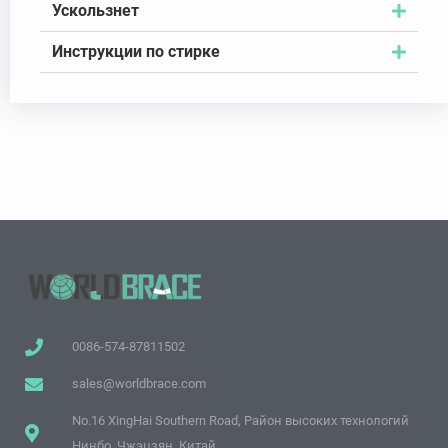
Ускользнет
Инструкции по стирке
0086-574-87811502
sales@worldbrace.com
No.16 XingHai Southern Road, Район высоких технологий
Нинбо, Чжэцзян, Китай