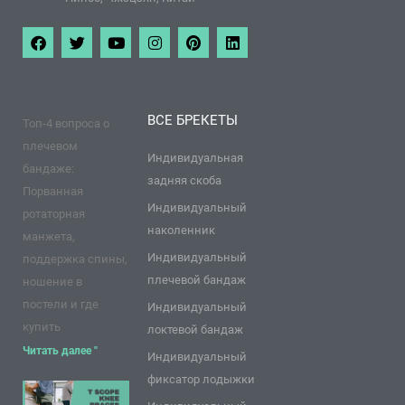
Ф
Т
Y
И
П
Л
е
в
o
н
и
и
й
и
u
с
н
н
с
т
T
т
т
к
б
т
u
а
е
е
у
е
b
г
р
д
ВСЕ БРЕКЕТЫ
Топ-4 вопроса о
к
р
e
р
е
и
а
с
н
плечевом
м
т
Индивидуальная
бандаже:
задняя скоба
Порванная
Индивидуальный
ротаторная
наколенник
манжета,
Индивидуальный
поддержка спины,
плечевой бандаж
ношение в
постели и где
Индивидуальный
купить
локтевой бандаж
Читать далее "
Индивидуальный
фиксатор лодыжки
9 пунктов о