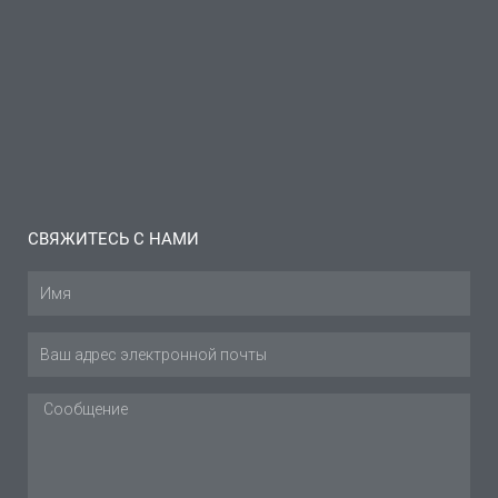
бурсите
коленного
сустава:
Советы и
рекомендации
Читать далее "
СВЯЖИТЕСЬ С НАМИ
Имя
Эл.
адрес
Сообщение