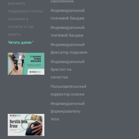
наколенник
манжета,
Индивидуальный
поддержка спины,
плечевой бандаж
ношение в
постели и где
Индивидуальный
купить
локтевой бандаж
Читать далее "
Индивидуальный
фиксатор лодыжки
9 пунктов о
Индивидуальный
коленных
браслет на
брекетах T
запястье
Scope: Советы
Пользовательский
и
корректор осанки
рекомендации
Индивидуальный
Читать далее "
формирователь
9 часто
тела
задаваемых
вопросов о