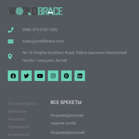
0086-574-87811502
sales@worldbrace.com
No.16 XingHai Southern Road, Район высоких технологий
Нинбо, Чжэцзян, Китай
Ф
Т
Y
И
П
Л
е
в
o
н
и
и
й
и
u
с
н
н
с
т
T
т
т
к
б
т
u
а
е
е
у
е
b
г
р
д
ВСЕ БРЕКЕТЫ
Топ-4 вопроса о
к
р
e
р
е
и
а
с
н
плечевом
м
т
Индивидуальная
бандаже:
задняя скоба
Порванная
Индивидуальный
ротаторная