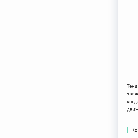
Тенд
запя
когд
движ
Ко