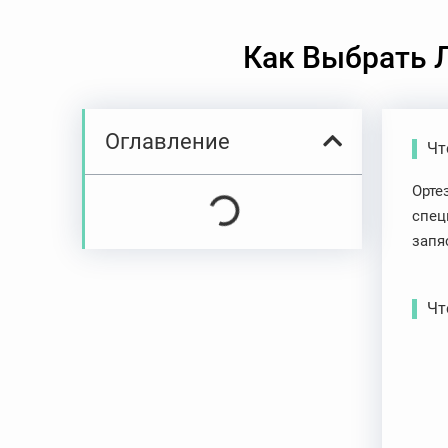
Как Выбрать 
Оглавление
Чт
Орте
спец
запя
Чт