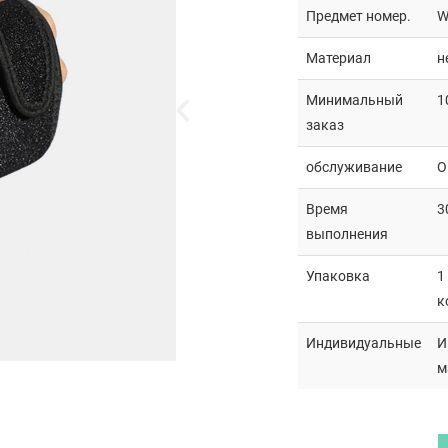
Предмет номер.
W
Материал
н
Минимальный
1
заказ
обслуживание
О
Время
3
выполнения
Упаковка
1
к
Индивидуальные
И
м