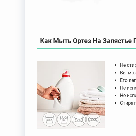
Как Мыть Ортез На Запястье 
Не сти
Вы мож
Его ле
Не исп
Не исп
Стират