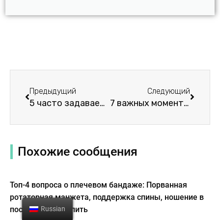
Пред.
Следу
Предыдущий
Следующий
5 часто задаваемых вопросов о Web Knee Brace: Советы и рекомендации
7 важных моментов о коленных брекетах CTi: Советы и рекомендации
Похожие сообщения
Топ-4 вопроса о плечевом бандаже: Порванная
ротаторная манжета, поддержка спины, ношение в
постели и где купить
Russian