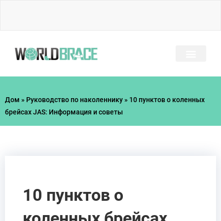
Перейти
к
содержимому
ЧАСТО ЗАДАВАЕМЫЕ ВОПРОСЫ
РУКОВОДСТВО ПО ТР
Дом
»
Руководство по наколеннику
»
10 пунктов о коленных
брейсах JAS: Информация и советы
10 пунктов о
коленных брейсах