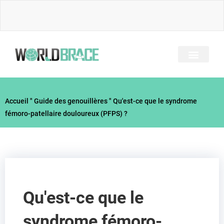
Skip
to
content
A PROPOS DE NOUS
TOUS LES BRACES
GUIDE DES BLESSUR
Accueil
"
Guide des genouillères
"
Qu'est-ce que le syndrome
fémoro-patellaire douloureux (PFPS) ?
Qu'est-ce que le
syndrome fémoro-