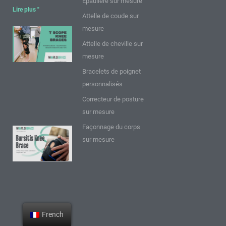
Epaulière sur mesure
Lire plus "
Attelle de coude sur
mesure
9 points sur
Attelle de cheville sur
les
mesure
genouillères
T Scope :
Bracelets de poignet
Perspectives
personnalisés
et conseils
Correcteur de posture
Lire plus "
sur mesure
Façonnage du corps
9 FAQ sur
sur mesure
l'attelle de
genou
pour
bursite :
Réflexions
et
French
conseils