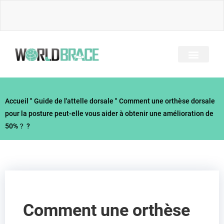
Skip
to
content
A PROPOS DE NOUS
TOUS LES BRACES
GUIDE DES BLESSUR
Accueil
"
Guide de l'attelle dorsale
"
Comment une orthèse dorsale
pour la posture peut-elle vous aider à obtenir une amélioration de
50%？ ?
Comment une orthèse