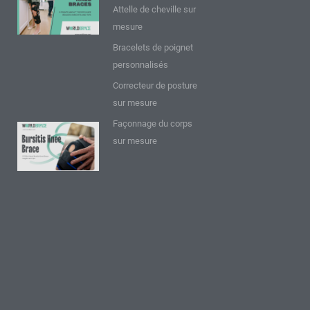
Attelle de cheville sur
les
mesure
genouillères
T Scope :
Bracelets de poignet
Perspectives
personnalisés
et conseils
Correcteur de posture
Lire plus "
sur mesure
Façonnage du corps
9 FAQ sur
sur mesure
l'attelle de
genou
pour
bursite :
Réflexions
et
conseils
Lire plus "