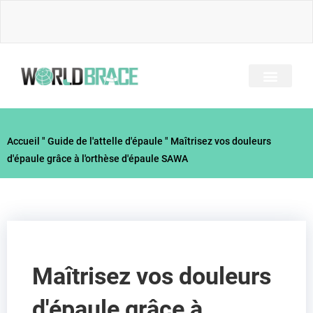
Skip
to
content
A PROPOS DE NOUS
TOUS LES BRACES
GUIDE DES BLESSUR
Accueil
"
Guide de l'attelle d'épaule
"
Maîtrisez vos douleurs
d'épaule grâce à l'orthèse d'épaule SAWA
Maîtrisez vos douleurs
d'épaule grâce à