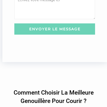
r
e
r
s
i
s
e
a
l
g
ENVOYER LE MESSAGE
:
e
Comment Choisir La Meilleure
Genouillère Pour Courir ?