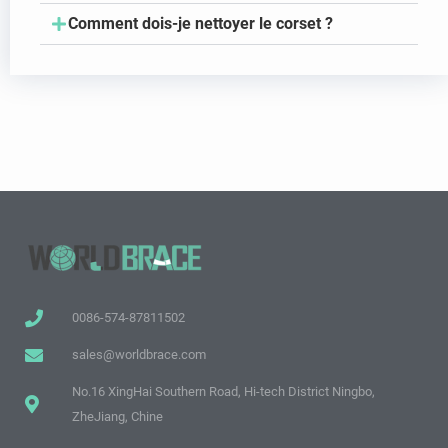
Comment dois-je nettoyer le corset ?
0086-574-87811502
sales@worldbrace.com
No.16 XingHai Southern Road, Hi-tech District Ningbo,
ZheJiang, Chine