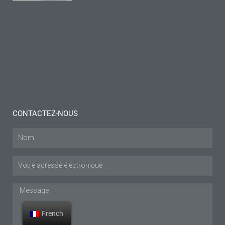
pour
bursite :
Réflexions
et
conseils
Lire plus "
CONTACTEZ-NOUS
Nom
Courriel
:
Message
French