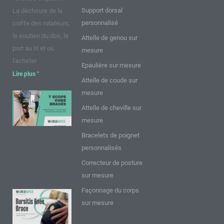
Support dorsal
La déchirure de la
personnalisé
coiffe des rotateurs,
le soutien du dos, le
Attelle de genou sur
port au lit et où
mesure
l'acheter
Epaulière sur mesure
Lire plus "
Attelle de coude sur
mesure
9 points sur
Attelle de cheville sur
les
mesure
genouillères
T Scope :
Bracelets de poignet
Perspectives
personnalisés
et conseils
Correcteur de posture
Lire plus "
sur mesure
Façonnage du corps
9 FAQ sur
sur mesure
l'attelle de
genou