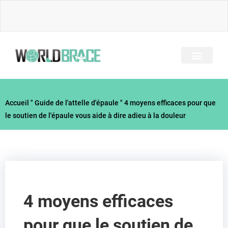
Skip
to
content
A PROPOS DE NOUS
TOUS LES BRACES
GUIDE DES BLESSUR
Accueil
"
Guide de l'attelle d'épaule
"
4 moyens efficaces pour que
le soutien de l'épaule vous aide à dire adieu à la douleur
4 moyens efficaces
pour que le soutien de