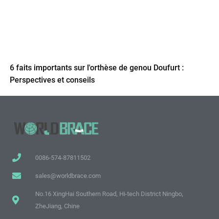
6 faits importants sur l'orthèse de genou Doufurt :
Perspectives et conseils
0086-574-87811502
sales@worldbrace.com
No.16 XingHai Southern Road, Hi-tech District Ningbo,
ZheJiang, Chine