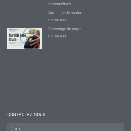
Perspectives
personnalisés
et conseils
Correcteur de posture
Lire plus "
sur mesure
Façonnage du corps
9 FAQ sur
sur mesure
l'attelle de
genou
pour
bursite :
Réflexions
et
conseils
Lire plus "
CONTACTEZ-NOUS
Nom