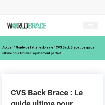
Skip
to
content
A PROPOS DE NOUS
TOUS LES BRACES
GUIDE DES BLESSUR
Accueil
"
Guide de l'attelle dorsale
"
CVS Back Brace : Le guide
ultime pour trouver l'ajustement parfait
CVS Back Brace : Le
guide ultime pour