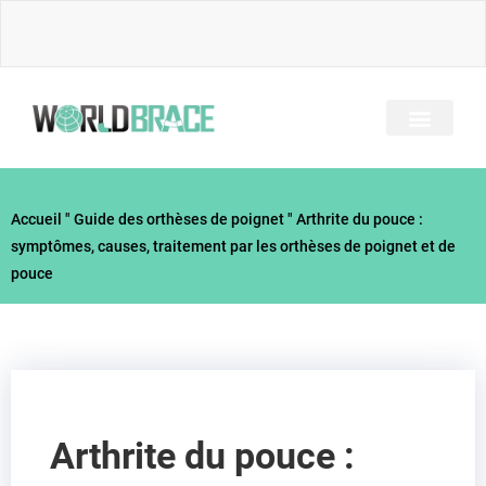
Skip
to
content
A PROPOS DE NOUS
TOUS LES BRACES
GUIDE DES BLESSUR
Accueil
"
Guide des orthèses de poignet
"
Arthrite du pouce :
symptômes, causes, traitement par les orthèses de poignet et de
pouce
Arthrite du pouce :