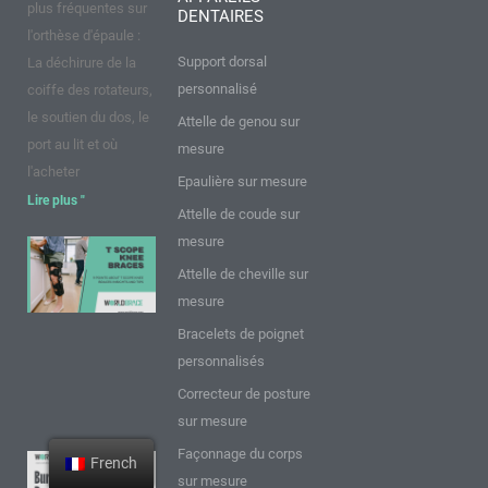
k
a
s
n
plus fréquentes sur
DENTAIRES
m
t
l'orthèse d'épaule :
Support dorsal
La déchirure de la
personnalisé
coiffe des rotateurs,
le soutien du dos, le
Attelle de genou sur
port au lit et où
mesure
l'acheter
Epaulière sur mesure
Lire plus "
Attelle de coude sur
mesure
9 points sur
Attelle de cheville sur
les
mesure
genouillères
T Scope :
Bracelets de poignet
Perspectives
personnalisés
et conseils
Correcteur de posture
Lire plus "
sur mesure
Façonnage du corps
French
9 FAQ sur
sur mesure