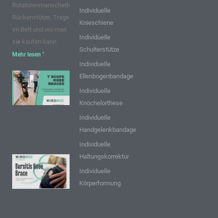
Rotatorenmanschette,
Individuelle
Rückenstütze, Tragen
Knieschiene
im Bett und wo man
Individuelle
sie kaufen kann
Schulterstütze
Mehr lesen "
Individuelle
Ellenbogenbandage
9 Punkte über
T Scope
Individuelle
Knieschienen:
Knöchelorthese
Einblicke und
Individuelle
Tipps
Handgelenkbandage
Mehr lesen "
Individuelle
Haltungskorrektur
9 FAQs zur
Individuelle
Bursitis-
Körperformung
Knieschiene:
Einblicke
und Tipps