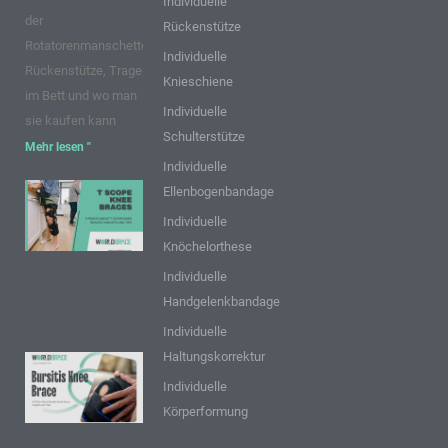
Individuelle
der
Rückenstütze
Rotatorenmanschette,
Individuelle
Rückenstütze, Tragen
Knieschiene
im Bett und wo man
Individuelle
sie kaufen kann
Schulterstütze
Mehr lesen "
Individuelle
Ellenbogenbandage
9 Punkte über
T Scope
Individuelle
Knieschienen:
Knöchelorthese
Einblicke und
Individuelle
Tipps
Handgelenkbandage
Mehr lesen "
Individuelle
Haltungskorrektur
9 FAQs zur
Individuelle
Bursitis-
Körperformung
Knieschiene:
Einblicke