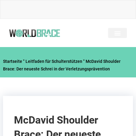
Zum
Inhalt
springen
Startseite
"
Leitfaden für Schulterstützen
"
McDavid Shoulder
Brace: Der neueste Schrei in der Verletzungsprävention
McDavid Shoulder
Brace: Der neueste