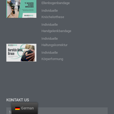
Ellenbogenbandage
9 Punkte über
T Scope
Individuelle
Knieschienen:
Knöchelorthese
Einblicke und
Individuelle
Tipps
Handgelenkbandage
Mehr lesen "
Individuelle
Haltungskorrektur
9 FAQs zur
Individuelle
Bursitis-
Körperformung
Knieschiene:
Einblicke
und Tipps
Mehr lesen "
KONTAKT US
German
Name