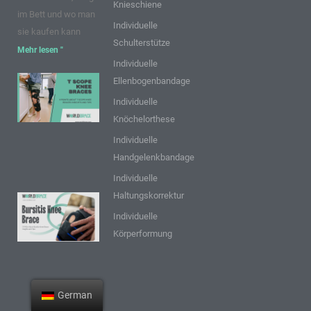
Knieschiene
im Bett und wo man
Individuelle
sie kaufen kann
Schulterstütze
Mehr lesen "
Individuelle
Ellenbogenbandage
9 Punkte über
T Scope
Individuelle
Knieschienen:
Knöchelorthese
Einblicke und
Individuelle
Tipps
Handgelenkbandage
Mehr lesen "
Individuelle
Haltungskorrektur
9 FAQs zur
Individuelle
Bursitis-
Körperformung
Knieschiene:
Einblicke
und Tipps
Mehr lesen "
German