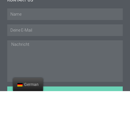
KONTAKT US
Name
E-
Mail
Nachricht
German
EINREICHEN