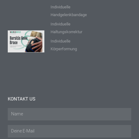
Einblicke und
Individuelle
Tipps
Handgelenkbandage
Mehr lesen "
Individuelle
Haltungskorrektur
9 FAQs zur
Individuelle
Bursitis-
Körperformung
Knieschiene:
Einblicke
und Tipps
Mehr lesen "
KONTAKT US
Name
E-
Mail