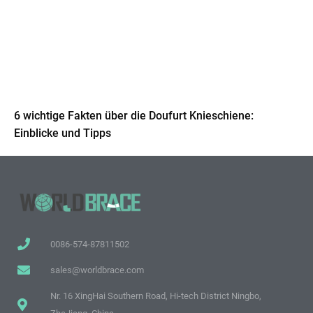
6 wichtige Fakten über die Doufurt Knieschiene:
Einblicke und Tipps
0086-574-87811502
sales@worldbrace.com
Nr. 16 XingHai Southern Road, Hi-tech District Ningbo,