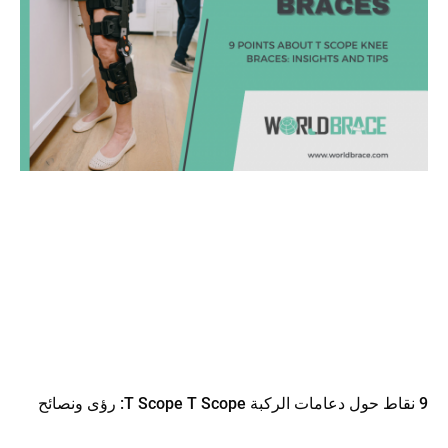
9 نقاط حول دعامات الركبة T Scope T Scope: رؤى ونصائح