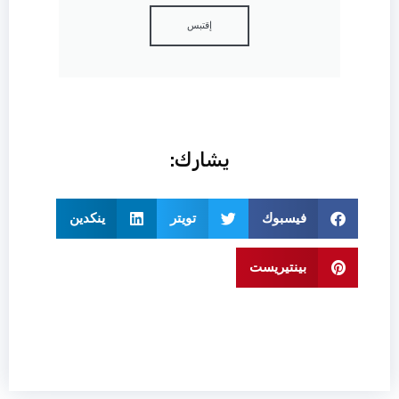
إقتبس
يشارك:
فيسبوك
تويتر
ينكدين
بينتيريست