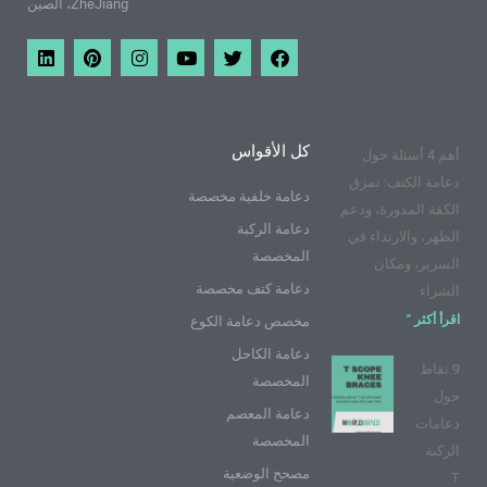
ZheJiang، الصين
ف
ت
م
ا
ب
ي
ي
و
و
ن
ي
ن
س
ي
ق
س
ن
ك
ب
ت
ع
ت
ت
د
و
ر
ي
غ
ي
ي
ك
و
ر
ر
ن
كل الأقواس
أهم 4 أسئلة حول
ت
ا
ي
ي
م
س
دعامة الكتف: تمزق
و
ت
دعامة خلفية مخصصة
الكفة المدورة، ودعم
ب
دعامة الركبة
الظهر، والارتداء في
المخصصة
السرير، ومكان
دعامة كتف مخصصة
الشراء
اقرأ أكثر "
مخصص دعامة الكوع
دعامة الكاحل
9 نقاط
المخصصة
حول
دعامة المعصم
دعامات
المخصصة
الركبة
مصحح الوضعية
T