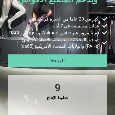
أكثر من 20 عاما من الخبرة في التصنيع
عينات مخصصة في 7 أيام
قم بالمرور عبر تدقيق Walmart و Target و BSCI
تتوافق المنتجات مع معايير الاتحاد الأوروبي
(PAHs) والولايات المتحدة الأمريكية (ca65)
البدء
9
خطوط الإنتاج