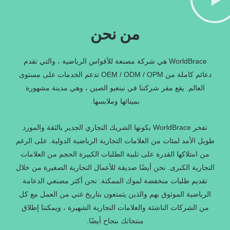
من نحن
WorldBrace هي شركة مصنعة للأقواس الرياضية ، والتي تقدم
دعائم كاملة من OEM / ODM / OPM تدعم الخدمات على مستوى
العالم.
يقع مقر شركتنا
في نينغبو الصين ، وهي مدينة مشهورة
بمينائها وملابسها.
تفخر WorldBrace بكونها الشريك التجاري الجدير بالثقة والمورد
طويل الأمد لمئات من العلامات التجارية الرياضية الدولية. على الرغم
من امتلاكها القدرة على تلبية الطلبات الكبيرة الحجم من العلامات
التجارية الكبرى. نحن أيضًا صديقة للأعمال التجارية الصغيرة من خلال
تقديم طلبات منخفضة لموك الممكنة. نحن أكثر مصنعي الدعامة
الرياضية الموثوق بهم والذين يتمتعون بتاريخ غني من العمل مع كل
من الشركات الناشئة والعلامات التجارية الشهيرة ، ويمكننا إطلاق
منتجاتك بنجاح أيضًا.