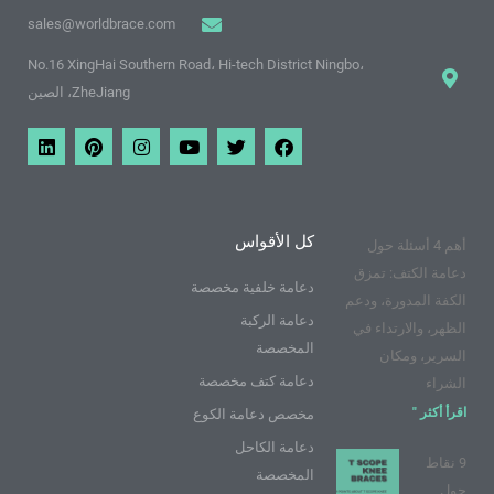
sales@worldbrace.com
No.16 XingHai Southern Road، Hi-tech District Ningbo،
ZheJiang، الصين
ف
ت
م
ا
ب
ي
ي
و
و
ن
ي
ن
س
ي
ق
س
ن
ك
ب
ت
ع
ت
ت
د
و
ر
ي
غ
ي
ي
ك
و
ر
ر
ن
كل الأقواس
أهم 4 أسئلة حول
ت
ا
ي
ي
م
س
دعامة الكتف: تمزق
و
ت
دعامة خلفية مخصصة
الكفة المدورة، ودعم
ب
دعامة الركبة
الظهر، والارتداء في
المخصصة
السرير، ومكان
دعامة كتف مخصصة
الشراء
اقرأ أكثر "
مخصص دعامة الكوع
دعامة الكاحل
9 نقاط
المخصصة
حول