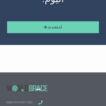
لنتحدث
0086-574-87811502