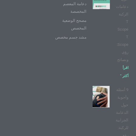
دعامة المعصم
دعامات
المخصصة
الركبة
مصحح الوضعية
T
المخصص
Scope
T
مشد جسم مخصص
Scope:
رؤى
ونصائح
اقرأ
أكثر "
9 أسئلة
وأجوبة
حول
الدعامة
الجرابية
للركبة:
رؤى