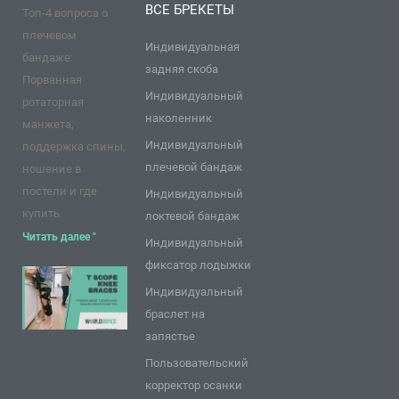
у
е
b
г
р
д
ВСЕ БРЕКЕТЫ
Топ-4 вопроса о
к
р
e
р
е
и
а
с
н
плечевом
м
т
Индивидуальная
бандаже:
задняя скоба
Порванная
Индивидуальный
ротаторная
наколенник
манжета,
Индивидуальный
поддержка спины,
плечевой бандаж
ношение в
постели и где
Индивидуальный
купить
локтевой бандаж
Читать далее "
Индивидуальный
фиксатор лодыжки
9 пунктов о
Индивидуальный
коленных
браслет на
брекетах T
запястье
Scope: Советы
Пользовательский
и
корректор осанки
рекомендации