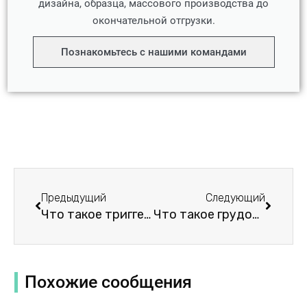
дизайна, образца, массового производства до
окончательной отгрузки.
Познакомьтесь с нашими командами
Пред.
Следу
Предыдущий
Следующий
Что такое триггерный палец или стенозирующий теносиновит?
Что такое грудопояснично-крестцовый ортез (TLSO) для спины?
Похожие сообщения