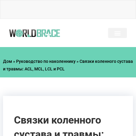
Перейти
к
содержимому
ЧАСТО ЗАДАВАЕМЫЕ ВОПРОСЫ
РУКОВОДСТВО ПО ТР
Дом
»
Руководство по наколеннику
»
Связки коленного сустава
и травмы: ACL, MCL, LCL и PCL
Связки коленного
сустава и травмы: