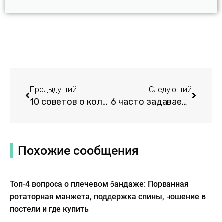
Пред.
Следу
Предыдущий
Следующий
10 советов о коленных брейсах J
6 часто задаваемых вопросов о коленных брейсах NEENCA: Информация и советы
Похожие сообщения
Топ-4 вопроса о плечевом бандаже: Порванная
ротаторная манжета, поддержка спины, ношение в
постели и где купить